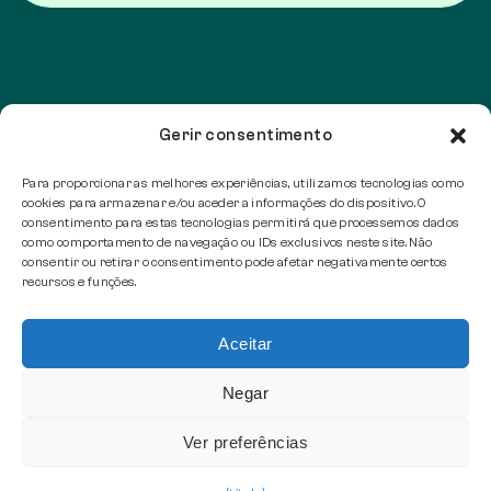
Gerir consentimento
Para proporcionar as melhores experiências, utilizamos tecnologias como
cookies para armazenar e/ou aceder a informações do dispositivo. O
consentimento para estas tecnologias permitirá que processemos dados
como comportamento de navegação ou IDs exclusivos neste site. Não
consentir ou retirar o consentimento pode afetar negativamente certos
recursos e funções.
Aceitar
Negar
Ver preferências
Copyright © 2026 Smart energy lab | Todos os direitos
reservados |
Política de Privacidade e Cookies